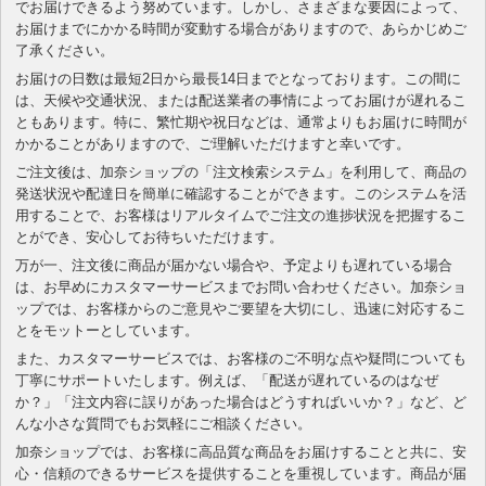
でお届けできるよう努めています。しかし、さまざまな要因によって、
お届けまでにかかる時間が変動する場合がありますので、あらかじめご
了承ください。
お届けの日数は最短2日から最長14日までとなっております。この間に
は、天候や交通状況、または配送業者の事情によってお届けが遅れるこ
ともあります。特に、繁忙期や祝日などは、通常よりもお届けに時間が
かかることがありますので、ご理解いただけますと幸いです。
ご注文後は、加奈ショップの「注文検索システム」を利用して、商品の
発送状況や配達日を簡単に確認することができます。このシステムを活
用することで、お客様はリアルタイムでご注文の進捗状況を把握するこ
とができ、安心してお待ちいただけます。
万が一、注文後に商品が届かない場合や、予定よりも遅れている場合
は、お早めにカスタマーサービスまでお問い合わせください。加奈ショ
ップでは、お客様からのご意見やご要望を大切にし、迅速に対応するこ
とをモットーとしています。
また、カスタマーサービスでは、お客様のご不明な点や疑問についても
丁寧にサポートいたします。例えば、「配送が遅れているのはなぜ
か？」「注文内容に誤りがあった場合はどうすればいいか？」など、ど
んな小さな質問でもお気軽にご相談ください。
加奈ショップでは、お客様に高品質な商品をお届けすることと共に、安
心・信頼のできるサービスを提供することを重視しています。商品が届