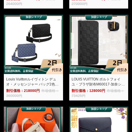
264000円
270000円
Louis Vuittonルイヴィトン デュ
LOUIS VUITTON ポルトフォイ
オ・メッセンジャー バッグ2色
ユ・ブラザ財布M60017-加奈ショ
M69827/M45730-加奈ショップ
ップ
割引価格：218000円
市場価格：
割引価格：128000円
市場価格：
360000円
73425円