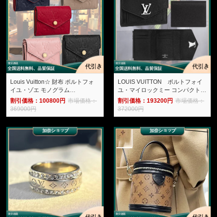
Louis Vuitton☆ 財布 ポルトフォ
LOUIS VUITTON ポルトフォイ
イユ・ゾエ モノグラム
ユ・マイロックミー コンパクト
M62936/M62935/M58880/M58879/M6980-
M62947-加奈ショップ
割引価格：100800円
市場価格：
割引価格：193200円
市場価格：
加奈ショップ
369000円
372000円