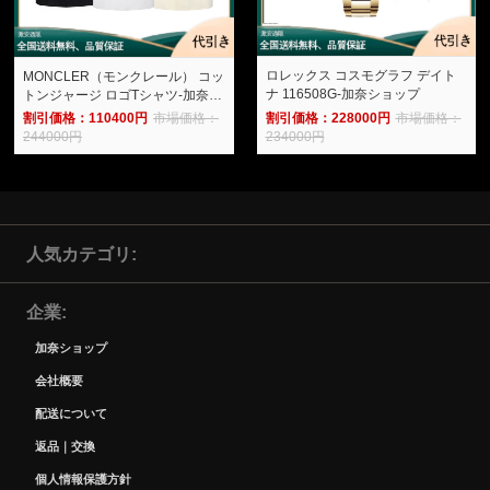
ロレックス コスモグラフ デイト
MONCLER（モンクレール） コッ
ナ 116508G-加奈ショップ
トンジャージ ロゴTシャツ-加奈シ
ョップ
割引価格：228000円
市場価格：
割引価格：110400円
市場価格：
234000円
244000円
人気カテゴリ
企業
加奈ショップ
会社概要
配送について
返品｜交換
個人情報保護方針