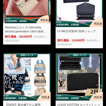
Hermes(エルメス) mini kelly
LV M61182財布-加奈ショップ
second generation 19cm-加奈シ
ョップ
割引価格：261600円
市場価格：
割引価格：141600円
市場価格：
3330000円
5700000円
【DIOR】新木優子さん愛用
LOUIS VUITTON ルイヴィトン ジ