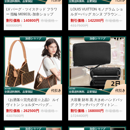
LV バーグ・ツイステッド フラワ
LOUIS VUITTON モノグラム ショ
ー 指輪 M0903L-加奈ショップ
ルダーバッグ カンヌ ブラウン
M43986-加奈ショップ
割引価格：140800円
市場価格：
割引価格：142200円
市場価格：
600000円
4317500円
《お洒落☆完売必至☆上品》 ルイ
大容量 財布 黒 大きめ ハンドバッ
ヴィトン ショルダーバッグ
グ クラッチバッグ ヴィトン
M46203-加奈ショップ
M44275-加奈ショップ
割引価格：262500円
市場価格：
割引価格：168000円
市場価格：
4307500円
1724400円