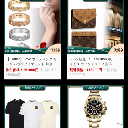
【Cartier】Love ウェディング リ
23SS 新色 Louis Vuitton ポルトフ
ング パヴェダイヤモンド-加奈シ
ォイユ ヴィクトリーヌ 財布
ョップ
M81557-加奈ショップ
割引価格：151800円
市場価格：
割引価格：115200円
市場価格：
259500円
389000円