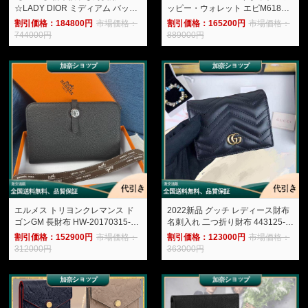
☆LADY DIOR ミディアム バッグ-
ッピー・ウォレット エピM61857-
加奈ショップ
加奈ショップ
割引価格：184800円
市場価格：
割引価格：165200円
市場価格：
744000円
889000円
エルメス トリヨンクレマンス ド
2022新品 グッチ レディース財布
ゴンGM 長財布 HW-20170315-
名刺入れ 二つ折り財布 443125-4-
18-加奈ショップ
加奈ショップ
割引価格：152900円
市場価格：
割引価格：123000円
市場価格：
312000円
363000円