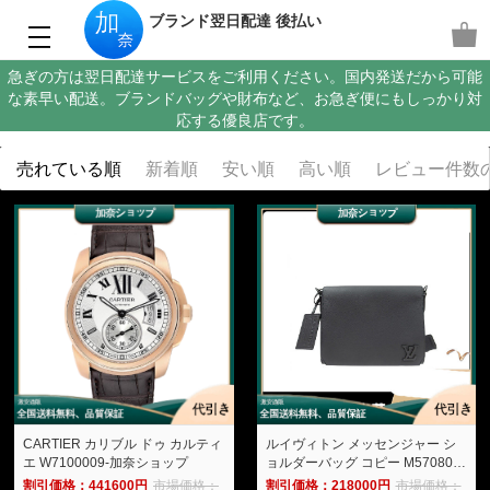
ブランド翌日配達 後払い
急ぎの方は翌日配達サービスをご利用ください。国内発送だから可能
な素早い配送。ブランドバッグや財布など、お急ぎ便にもしっかり対
応する優良店です。
売れている順
新着順
安い順
高い順
レビュー件数
CARTIER カリブル ドゥ カルティ
ルイヴィトン メッセンジャー シ
エ W7100009-加奈ショップ
ョルダーバッグ コピー M57080-
加奈ショップ
割引価格：441600円
市場価格：
割引価格：218000円
市場価格：