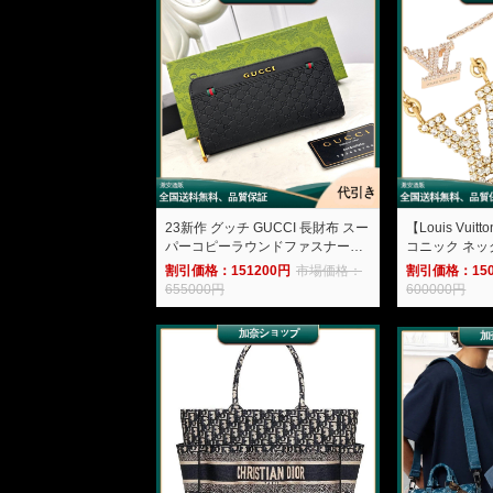
23新作 グッチ GUCCI 長財布 スー
【Louis Vui
パーコピーラウンドファスナー式
コニック ネック
財布666061-加奈ショップ
ショップ
割引価格：151200円
市場価格：
割引価格：150
655000円
600000円