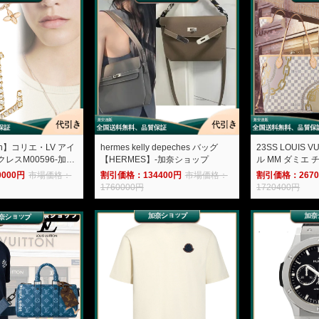
tton】コリエ・LV アイ
hermes kelly depeches バッグ
23SS LOUIS 
レスM00596-加奈
【HERMES】-加奈ショップ
ル MM ダミエ チ
加奈ショップ
000円
市場価格：
割引価格：134400円
市場価格：
割引価格：2670
1760000円
1720400円