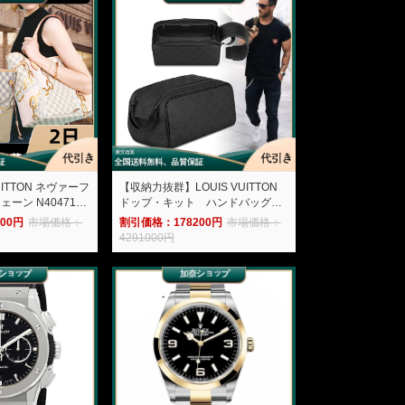
VUITTON ネヴァーフ
【収納力抜群】LOUIS VUITTON
ェーン N40471-
ドップ・キット ハンドバッグ
M59478-加奈ショップ
00円
市場価格：
割引価格：178200円
市場価格：
4291000円