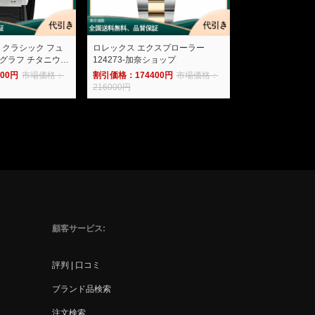
ロ クラシック フュ
ロレックス エクスプローラー
グラフ チタニウム
124273-加奈ショップ
.LR-加奈ショップ
00円
市場価格：
割引価格：174400円
市場価格：
216000円
顧客サービス
評判 | 口コミ
ブランド品検索
注文検索