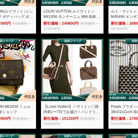
TTON(ルイヴィトン) シ
LOUIS VUITTON ルイヴィトン
ルイ・ヴィトン LO
 ボディバッグ ボデ
M41056 モンテーニュ MM-加奈シ
M45494 オンザゴー MM-加奈ショ
ワンショルダーバッグ
ョップ
ップ
000円
市場価格：
割引価格：249600円
市場価格：
割引価格：2080
 斜めがけバッグ ス
176241円
167500円
ンズ N41720-加奈
TON M62630 ミュル
【Louis Vuitton】◇ヴィトン◇国
Prada プラダ
加奈ショップ
内発1〜7日でお届け！バンドリエ
39x31x11cm
ール 25 バッグ-加奈ショップ
900円
市場価格：
割引価格：151200円
市場価格：
割引価格：2795
735000円
14175000円