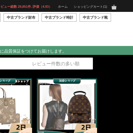
ビュー総数 29,851件. 評価（4.93）
ホーム
ショッピングカート
1
中古ブランド財布
中古ブランド時計
中古ブランド靴
に品質保証をつけてお届けします。
レビュー件数の多い順