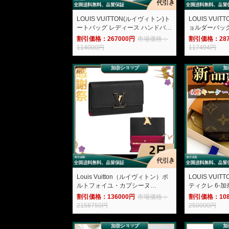
LOUIS VUITTON(ルイヴィトン)ト
LOUIS VUI
ートバッグ レディース ハンドバッ
ョルダーバッグ
グ マザーバッグ ビジ ネスバッグ
ィーバッグ 
割引価格：267000円
市場価格：
割引価格：287
M41357 -加奈ショップ
ウエストバッグ
114000円
117494円
ポーツバッグ メ
ショップ
Louis Vuitton（ルイヴィトン）ポ
LOUIS VUIT
ルトフォイユ・カプシーヌ
ティクレ 6-
M61248-加奈ショップ
割引価格：136000円
市場価格：
割引価格：108
2158750円
250000円