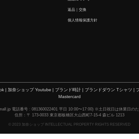
返品｜交換
個人情報保護方針
ok
|
加奈ショップ Youtube
|
ブランド時計
|
ブランドダウン Tシャツ
|
Mastercard
imall.jp 電話番号 : 081360022401 平日 10:00〜17:00) ※土日祝日
住所：〒 173-0033 東京都板橋区大山西町7-15-4 森ビル 1213
© 2023 加奈ショップ INTELLECTUAL PROPERTY RIGHTS RESERVED