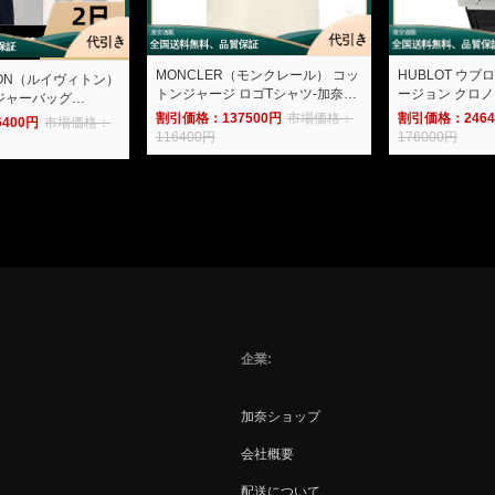
MONCLER（モンクレール） コッ
HUBLOT ウブ
ITTON（ルイヴィトン）
トンジャージ ロゴTシャツ-加奈シ
ージョン クロノ
ンジャーバッグ
ョップ
521.NX.1171
奈ショップ
割引価格：137500円
市場価格：
割引価格：2464
400円
市場価格：
116400円
176000円
企業
加奈ショップ
会社概要
配送について