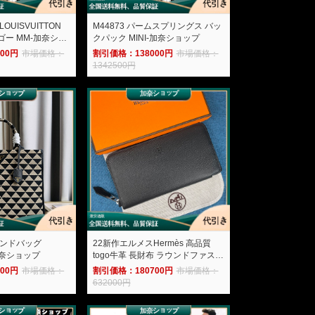
UISVUITTON
M44873 パームスプリングス バッ
クパック MINI-加奈ショップ
00円
市場価格：
割引価格：138000円
市場価格：
1342500円
 ハンドバッグ
22新作エルメスHermès 高品質
-加奈ショップ
togo牛革 長財布 ラウンドファスナ
ー長財布 HERM-20220026-加奈シ
00円
市場価格：
割引価格：180700円
市場価格：
ョップ
632000円