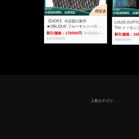
【DIOR】 今話題の新作
LOUIS VU
★OBLIQUE ブルーキャンバスキ
Trio メッセ
ャサリントート-加奈ショップ
M46803-加
割引価格：178000円
市場価格：
割引価格：166
1373400円
296000円
人気カテゴリ