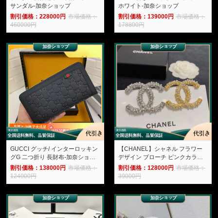
サンダル-加奈ショップ
ホワイト-加奈ショップ
割引価格：228000円
市場価格：
割引価格：139000円
市場価格：
460000円
178800円
GUCCI グッチ/ インターロッキン
【CHANEL】シャネル フラワー
グG 二つ折り 長財布-加奈ショッ
デザイン ブローチ ピンクカラー
プ
のエレガントアクセサリー -加奈
割引価格：138000円
市場価格：
割引価格：128000円
市場価格：
ショップ
124000円
39000円