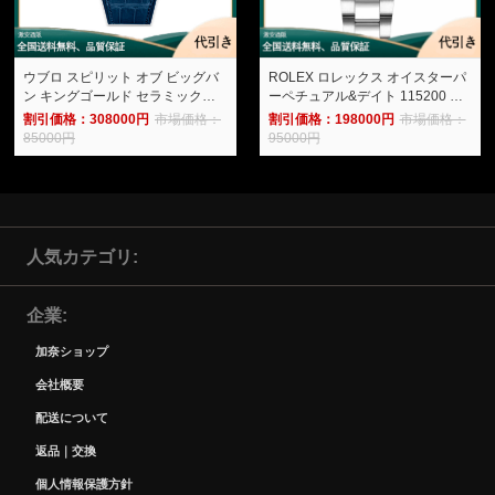
ウブロ スピリット オブ ビッグバ
ROLEX ロレックス オイスターパ
ン キングゴールド セラミック
ーペチュアル&デイト 115200 ホ
601.OX.7180.LR-加奈ショップ
ワイト-加奈ショップ
割引価格：308000円
市場価格：
割引価格：198000円
市場価格：
85000円
95000円
人気カテゴリ
企業
加奈ショップ
会社概要
配送について
返品｜交換
個人情報保護方針