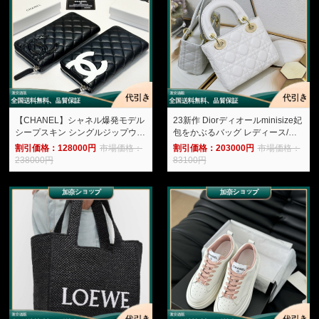
【CHANEL】シャネル爆発モデル
23新作 Diorディオールminisize妃
シープスキン シングルジップウォ
包をかぶるバッグ レディース/メ
レット クラシックなスタイルと繊
ンズ Dior-2025DI0016-加奈ショ
割引価格：128000円
市場価格：
割引価格：203000円
市場価格：
細な細工、耐摩耗性、耐久性、優
ップ
238000円
83100円
れた手触り-加奈ショップ