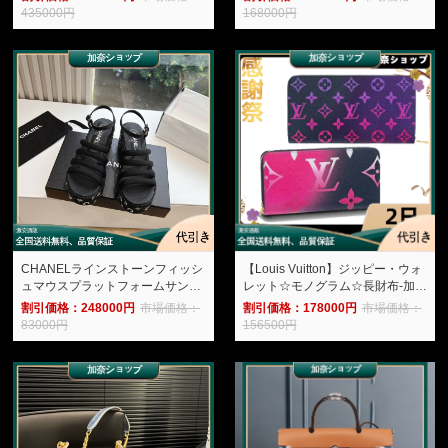
168000円
435000円
CHANELラインストーンフィッシ
【Louis Vuitton】ジッピー・ウォ
ュマウスプラットフォームサンダ
レット☆モノグラム☆長財布-加奈
ル-加奈ショップ
ショップ
割引価格：248000円
市場価格：
割引価格：178000円
市場価格：
83000円
156500円