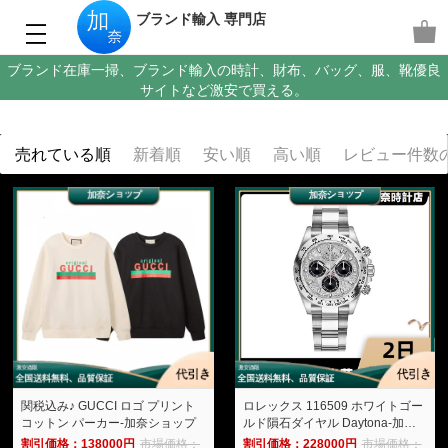
ブランド輸入 専門店
ブランド在庫一掃、ブランド輸入の時計、財布、バッグ、服、靴優良
サイトなど激安で買える。
売れている順
新着順
安い順
高い順
レビュー件数
ロレックス 116509 ホワイトゴー
関税込み♪ GUCCI ロゴ プリント
ルド隕石ダイヤル Daytona-加奈
コットン パーカー-加奈ショップ
ショップ
割引価格：228000円
市場価格：
割引価格：138000円
市場価格：