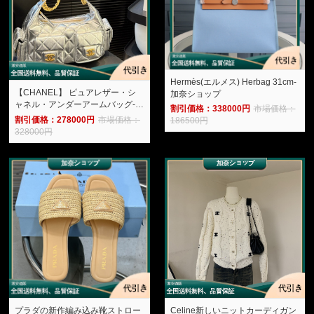
Hermès(エルメス) Herbag 31cm-
【CHANEL】 ピュアレザー・シ
加奈ショップ
ャネル・アンダーアームバッグ-加
割引価格：338000円
市場価格：
奈ショップ
割引価格：278000円
市場価格：
186500円
328000円
プラダの新作編み込み靴ストロー
Celine新しいニットカーディガン