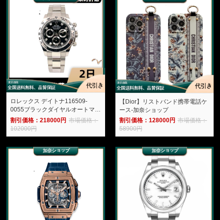
ロレックス デイトナ116509-
【Dior】リストバンド携帯電話ケ
0055ブラックダイヤルオートマチ
ース-加奈ショップ
ック機械式クロノグラフ腕時計-加
割引価格：218000円
市場価格：
割引価格：128000円
市場価格：
奈ショップ
102000円
58900円