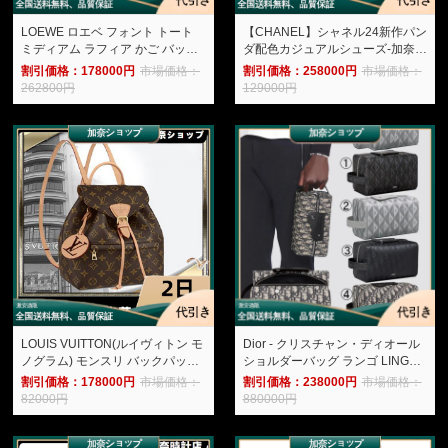
LOEWE ロエベ フォント トート
【CHANEL】シャネル24新作パン
ミディアム ラフィア かご バッグ-
ダ配色カジュアルシューズ-加奈シ
加奈ショップ
ョップ
割引価格：178000円
市場価格：
割引価格：258000円
市場価格：
262800円
129000円
LOUIS VUITTON(ルイヴィトン モ
Dior - クリスチャン・ディオール
ノグラム) モンスリ バックパック
ショルダーバッグ ランゴ LINGOT
NM PM M45501-加奈ショップ
1ADPO249CDP_H43E バッグ メ
割引価格：178000円
市場価格：
割引価格：238000円
市場価格：
ンズ-加奈ショップ
82000円
880000円