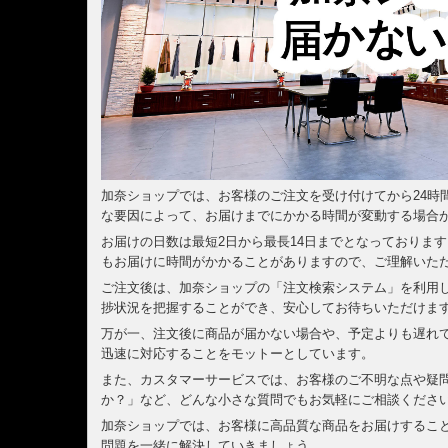
加奈ショップでは、お客様のご注文を受け付けてから24時
な要因によって、お届けまでにかかる時間が変動する場合
お届けの日数は最短2日から最長14日までとなっておりま
もお届けに時間がかかることがありますので、ご理解いた
ご注文後は、加奈ショップの「注文検索システム」を利用
捗状況を把握することができ、安心してお待ちいただけま
万が一、注文後に商品が届かない場合や、予定よりも遅れ
迅速に対応することをモットーとしています。
また、カスタマーサービスでは、お客様のご不明な点や疑
か？」など、どんな小さな質問でもお気軽にご相談くださ
加奈ショップでは、お客様に高品質な商品をお届けするこ
問題を一緒に解決していきましょう。