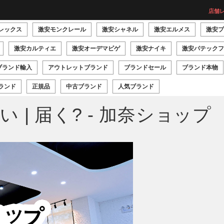
店舗レ
レックス
激安モンクレール
激安シャネル
激安エルメス
激安プ
激安カルティエ
激安オーデマピゲ
激安ナイキ
激安パテックフ
ブランド輸入
アウトレットブランド
ブランドセール
ブランド本物
ランド
正規品
中古ブランド
人気ブランド
 | 届く? - 加奈ショップ