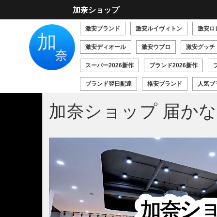
加奈ショップ
激安ブランド
激安ルイヴィトン
激安ロ
激安ディオール
激安ウブロ
激安グッチ
スーパー2026新作
ブランド2026新作
ブランド翌日配達
格安ブランド
人気ブ
加奈ショップ 届かない