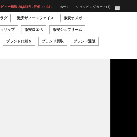
ビュー総数 29,851件. 評価（4.93）
ホーム
ショッピングカート
1
ラダ
激安ザノースフェイス
激安オメガ
ィリップ
激安ロエベ
激安シュプリーム
ブランド代引き
ブランド買取
ブランド通販