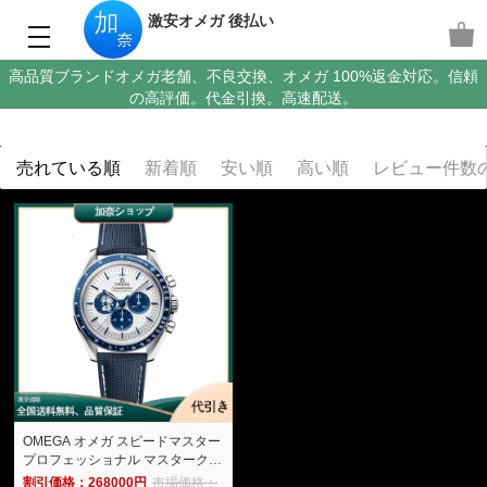
激安オメガ 後払い
高品質ブランドオメガ老舗、不良交換、オメガ 100%返金対応。信頼
の高評価。代金引換。高速配送。
売れている順
新着順
安い順
高い順
レビュー件数
OMEGA オメガ スピードマスター
プロフェッショナル マスタークロ
ノメーター 310.32.42.50.02.001-
割引価格：268000円
市場価格：