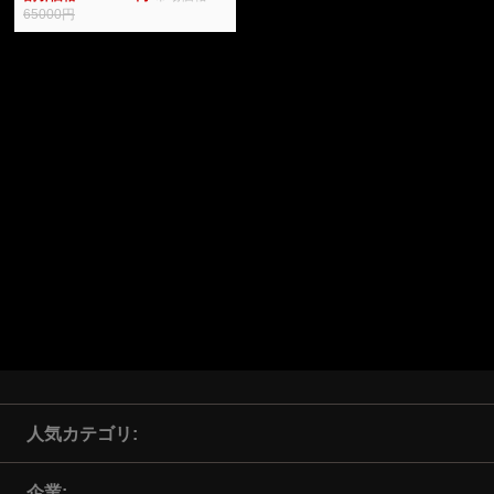
加奈ショップ
65000円
人気カテゴリ
企業