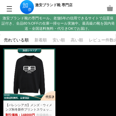
激安ブランド靴 専門店
激安ブランド靴の専門モール。老舗5年の信用できるサイトで品質保
証付き、全品80％OFFの在庫一掃セール実施中。最高級の靴を国内発
送・全国送料無料・代引きOKでお届け。
売れている順
新着順
安い順
高い順
レビュー件数
【バレンシアガ】メンズ・ウィメ
ンズ秋冬新作プリントスウェット
シャツ -加奈ショップ
割引価格：148000円
市場価格：